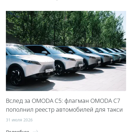
Вслед за OMODA C5: флагман OMODA C7
С
пополнил реестр автомобилей для такси
п
а
31 июля 2026
5 
Подробнее