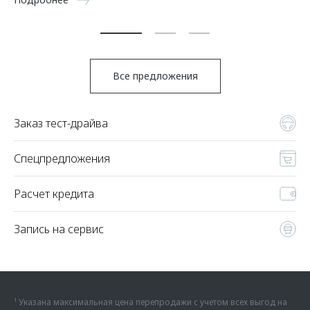
По
Все предложения
Заказ тест-драйва
Спецпредложения
Расчет кредита
Запись на сервис
¹ Указана максимальная цена перепродажи с учетом всех выгод на