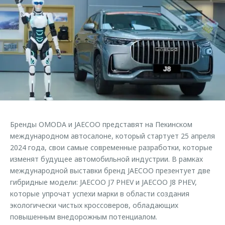
Страхование
Руководства по эксплуатации
Обратная связь
Кредитный калькулятор
Клиентская поддержка
Аксессуары
O&J Автоклуб
Одежда и сувениры
Клуб владельцев OMODA
Оригинальные аксессуары
Приложение O&J
Запчасти
Аксессуары
Трейд-ин
Одежда и сувениры
Бренды OMODA и JAECOO представят на Пекинском
Калькулятор трейд-ин
Оригинальные аксессуары
международном автосалоне, который стартует 25 апреля
Запчасти
2024 года, свои самые современные разработки, которые
изменят будущее автомобильной индустрии. В рамках
международной выставки бренд JAECOO презентует две
гибридные модели: JAECOO J7 PHEV и JAECOO J8 PHEV,
которые упрочат успехи марки в области создания
экологически чистых кроссоверов, обладающих
повышенным внедорожным потенциалом.