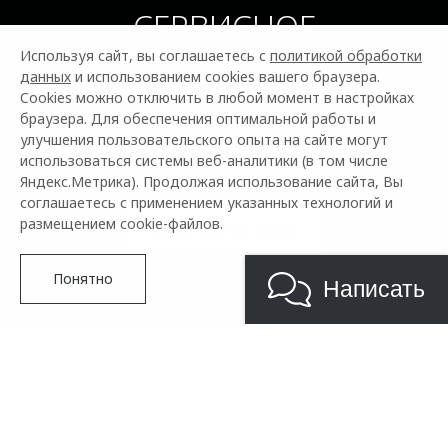
СЕРВИСНОЕ
ОБСЛУЖИВАНИЕ
Используя сайт, вы соглашаетесь с
политикой обработки
данных
и использованием cookies вашего браузера.
Cookies можно отключить в любой момент в настройках
Проходите техобслуживание у официальных дилеров
браузера. Для обеспечения оптимальной работы и
OMODA — это гарантия качественного сервиса,
улучшения пользовательского опыта на сайте могут
сохранения гарантии на автомобиль и профессиональной
использоваться системы веб-аналитики (в том числе
поддержки.
Яндекс.Метрика). Продолжая использование сайта, Вы
соглашаетесь с применением указанных технологий и
размещением cookie-файлов.
Записаться на сервис
Понятно
Написать
ПРЕИМУЩЕСТВА ОФИЦИАЛЬНОГО
ДИЛЕРА OMODA
Новое поколение