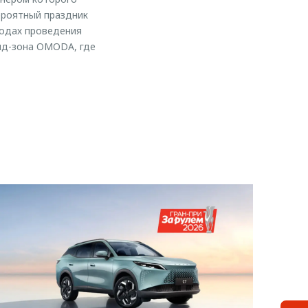
ероятный праздник
родах проведения
енд-зона OMODA, где