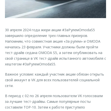
Страхование
Руководства по эксплуатации
Обратная связь
Кредитный калькулятор
Клиентская поддержка
Аксессуары
O&J Автоклуб
30 апреля 2024 года жюри акции #ЗаРулемOmodaS5
Одежда и сувениры
Клуб владельцев OMODA
завершило определение трех главных призеров.
Оригинальные аксессуары
Приложение O&J
Напомним, что совместная акция «За рулем» и OMODA
Запчасти
началась 23 февраля. Участники должны были пройти
Аксессуары
тест-драйв седана OMODA S5, а затем опубликовать на
Трейд-ин
Одежда и сувениры
свой странице в VK тест-драйв испытанного автомобиля с
хештегом #ЗаРулемOmodaS5.
Калькулятор трейд-ин
Оригинальные аксессуары
Запчасти
Важное условие: каждый участник акции обязан открыть
свой аккаунт в VK для всех пользователей социальной
сети.
В период с 02 по 26 апреля пользователи VK голосовали
за лучшие тест-драйвы. Самые популярные посты
составили TOP-10. Затем к работе приступило