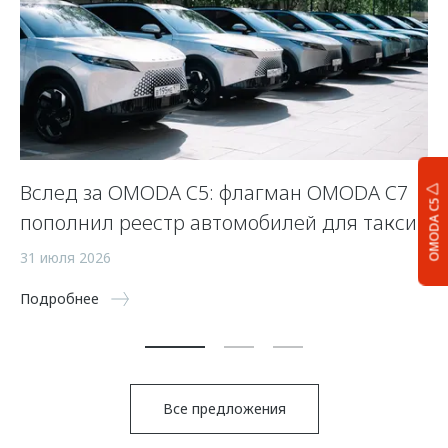
Вслед за OMODA C5: флагман OMODA C7
С
OMODA C5
пополнил реестр автомобилей для такси
п
а
31 июля 2026
5 
Подробнее
По
Все предложения