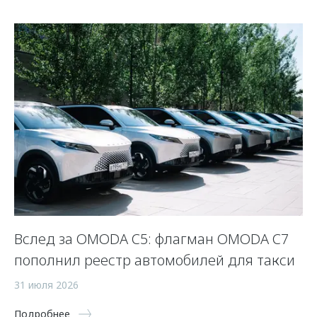
 и
Вслед за OMODA C5: флагман OMODA C7
С
пополнил реестр автомобилей для такси
п
а
31 июля 2026
5 
Подробнее