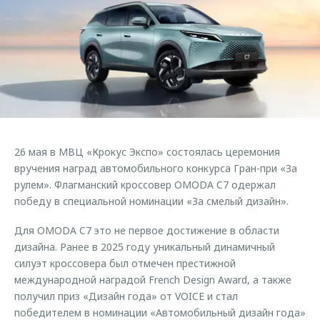
Страхование
Руководства по эксплуатации
Обратная связь
Кредитный калькулятор
Клиентская поддержка
Аксессуары
O&J Автоклуб
Одежда и сувениры
Клуб владельцев OMODA
Оригинальные аксессуары
Приложение O&J
Запчасти
Аксессуары
26 мая в МВЦ «Крокус Экспо» состоялась церемония
Трейд-ин
Одежда и сувениры
вручения наград автомобильного конкурса Гран-при «За
рулем». Флагманский кроссовер OMODA C7 одержал
Калькулятор трейд-ин
Оригинальные аксессуары
победу в специальной номинации «За смелый дизайн».
Запчасти
Для OMODA C7 это не первое достижение в области
дизайна. Ранее в 2025 году уникальный динамичный
силуэт кроссовера был отмечен престижной
международной наградой French Design Award, а также
получил приз «Дизайн года» от VOICE и стал
победителем в номинации «Автомобильный дизайн года»