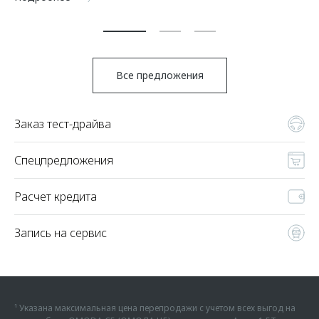
По
Все предложения
Заказ тест-драйва
Спецпредложения
Расчет кредита
Запись на сервис
¹ Указана максимальная цена перепродажи с учетом всех выгод на